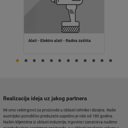
Alati - Elektro alati - Radna zaštita
Realizacija ideja uz jakog partnera
Mi smo veletrgovci za proizvode u oblasti tehnike i dizajna. Naše
austrijsko porodično preduzeće uspešno je više od 180 godina.
Našim klijentima iz oblasti industrije, trgovine i zanatstva nudimo
sveobuhvatan asortiman proizvoda, a u oblasti pružanja usluga u