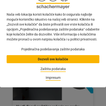
godinama
#IMPULS | Ko planira nameštaj, pravi ga da traje
Naša veb lokacija koristi kolačiće kako bi osigurala najbolje
godinama. Upravo zato sada postoje dva
moguće korisničko iskustvo na našoj veb stranici. Kliknite na
ekskluzivna rešenja u Schachermayer ponudi.
„Dozvoli sve kolačiće“ da biste prihvatili sve vrste kolačića ili
Moove iz firme L&S…
opcijom „Pojedinačna podešavanja zaštite podataka“ odaberite
koje kolačiće želite da dozvolite. Više informacija o kolačićima
Objava
12.05.2026
možete pronaći u ovom natpisu kolačića i u politici privatnosti.
objavljena
dana:
Pojedinačna podešavanja zaštite podataka
12.05.2026
Dozvoli sve kolačiće
Zaštita podataka
Impresum