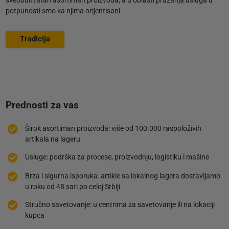
potpunosti smo ka njima orijentisani.
Tradicija
Prednosti za vas
Širok asortiman proizvoda: više od 100.000 raspoloživih
artikala na lageru
Usluge: podrška za procese, proizvodnju, logistiku i mašine
Brza i sigurna isporuka: artikle sa lokalnog lagera dostavljamo
u roku od 48 sati po celoj Srbiji
Stručno savetovanje: u centrima za savetovanje ili na lokaciji
kupca