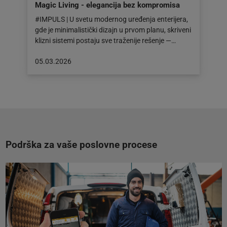
Magic Living - elegancija bez kompromisa
#IMPULS | U svetu modernog uređenja enterijera,
gde je minimalistički dizajn u prvom planu, skriveni
klizni sistemi postaju sve traženije rešenje —…
Objava
05.03.2026
objavljena
dana:
05.03.2026
Podrška za vaše poslovne procese