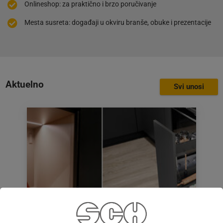
Onlineshop: za praktično i brzo poručivanje
Mesta susreta: događaji u okviru branše, obuke i prezentacije
Aktuelno
Svi unosi
Vauth-Sagel i L&S: napravljeno da traje