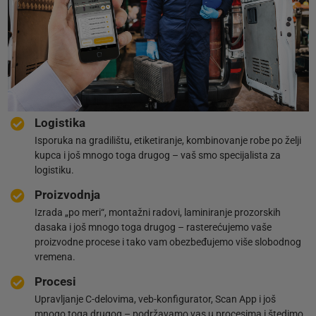
Logistika
Isporuka na gradilištu, etiketiranje, kombinovanje robe po želji
kupca i još mnogo toga drugog – vaš smo specijalista za
logistiku.
Proizvodnja
Izrada „po meri“, montažni radovi, laminiranje prozorskih
dasaka i još mnogo toga drugog – rasterećujemo vaše
proizvodne procese i tako vam obezbeđujemo više slobodnog
vremena.
Procesi
Upravljanje C-delovima, veb-konfigurator, Scan App i još
mnogo toga drugog – podržavamo vas u procesima i štedimo