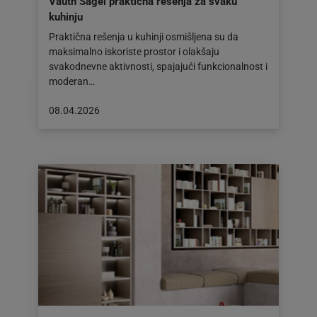
Vauth Sagel praktična rešenja za svaku
kuhinju
Praktična rešenja u kuhinji osmišljena su da
maksimalno iskoriste prostor i olakšaju
svakodnevne aktivnosti, spajajući funkcionalnost i
moderan…
Objava
08.04.2026
objavljena
dana:
08.04.2026