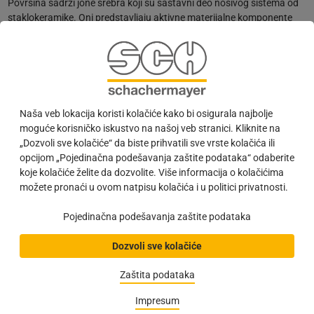
Površina sadrži jone srebra koji su sastavni deo nosivog sistema od
staklokeramike. Oni predstavljaju aktivne materijalne komponente
koje sprečavaju razvoj mikroorganizama poput bakterija, algi i klica.
Joni srebra uništavaju membranu ćelija klica što ćeliji blokira disanje i
onemogućava njeno deljenje. Testovi su pokazali da specijalna
površina smanjuje udeo klica za više od 99%. Čak i pri redovnom
dodatnom čišćenju i dezinfekciji, površina zadržava svoju
efikasnost. U primeni protiv bakterija i mikroba joni srebra su se
Naša veb lokacija koristi kolačiće kako bi osigurala najbolje
pokazali uspešnim u mnogim poljima, na primer kod zbrinjavanja
moguće korisničko iskustvo na našoj veb stranici. Kliknite na
rana ili kod invazivnih medicinskih uređaja pa čak i odeće.
„Dozvoli sve kolačiće“ da biste prihvatili sve vrste kolačića ili
opcijom „Pojedinačna podešavanja zaštite podataka“ odaberite
Široka primena
koje kolačiće želite da dozvolite. Više informacija o kolačićima
Odabrane serije kvaka različitih formi su dostupne sa
možete pronaći u ovom natpisu kolačića i u politici privatnosti.
antibakterijskom i antimikrobnom površinskom zaštitom.
Zadovoljavaju zahteve standarda DIN EN 1906, Kategorija 3 i 4 kao i
Pojedinačna podešavanja zaštite podataka
RAL-GZ 607/9 i posebno se ističu kroz dugogodišnju upotrebu na
objektima. Sve garniture za objekte takođe su dostupne u
Dozvoli sve kolačiće
protivpožarnoj i antipanik varijanti. Sada je moguća brza i laka
Zaštita podataka
promena objekta kako bi zadovoljio sve nove higijenske standarde.
Impresum