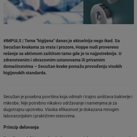
#IMPULS | Tema "higijena" danas je aktuelnija nego ikad. Sa
SecuSan kvakama za vrata i prozore, Hoppe nudi provereno
rešenje sa aktivnom zaštitom tamo gde je to najpotrebnije. U
zdravstvenim i obrazovnim ustanovama ili privatnim
domaćinstvima – SecuSan kvake pomažu provođenju visokih
higijenskih standarda.
SecuSan je posebna površina koja odmah i trajno uništava bakterije i
mikrobe. Nije potrebno nikakvo održavanje i namenjena je za
dugotrajnu upotrebu. Visoka efikasnost je dokazana mnogim
laboratorijskim i praktičnim testovima.
Princip delovanja