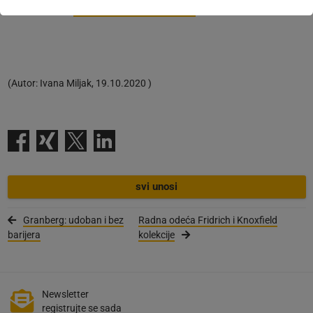
WEBKATALOG
Više informacija o proizvodu
(
Autor:
Ivana Miljak
,
19.10.2020
)
svi unosi
Granberg: udoban i bez
Radna odeća Fridrich i Knoxfield
barijera
kolekcije
Newsletter
registrujte se sada