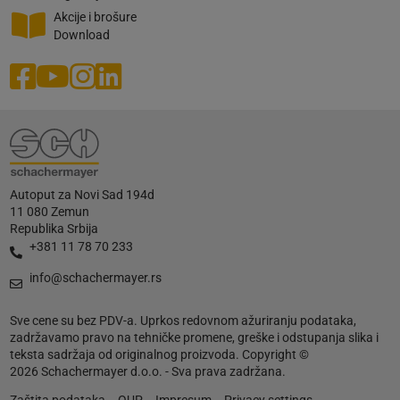
Akcije i brošure
Download
Autoput za Novi Sad 194d
11 080 Zemun
Republika Srbija
+381 11 78 70 233
info@schachermayer.rs
Sve cene su bez PDV-a. Uprkos redovnom ažuriranju podataka,
zadržavamo pravo na tehničke promene, greške i odstupanja slika i
teksta sadržaja od originalnog proizvoda. Copyright ©
2026 Schachermayer d.o.o. - Sva prava zadržana.