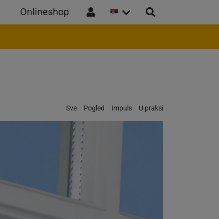
TRENUTNA
a
Onlineshop
VERZIJA
ZEMLJE:
SRBIJA
Kategorije:
Sve
Pogled
Impuls
U praksi