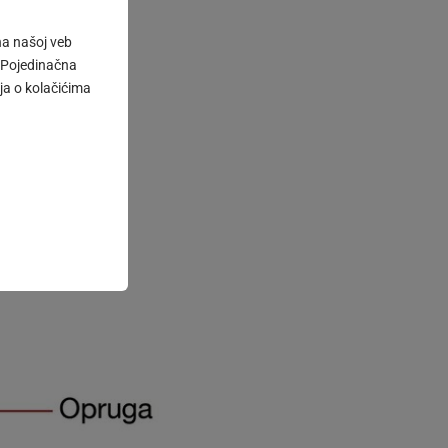
 na našoj veb
m „Pojedinačna
nu.
ja o kolačićima