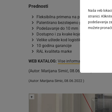
Prednosti
Naša veb lokacij
stranici. Kliknit
Fleksibilna primena na prozorima različiti
podešavanja zašt
Patentirano bezstepeno podešavanje na od
možete pronaći 
Podešavanje do 10 mm
Dostupno i za kvake koje se mogu zaključa
Velike uštede kod logistike i skladištenja.
10 godina garancije
RAL kvaliteta marke
WEB KATALOG:
Vise informacija o proizvodim
(Autor: Marijana Simić, 08.06.2022 )
(
Autor:
Marijana Simic
,
08.06.2022
)