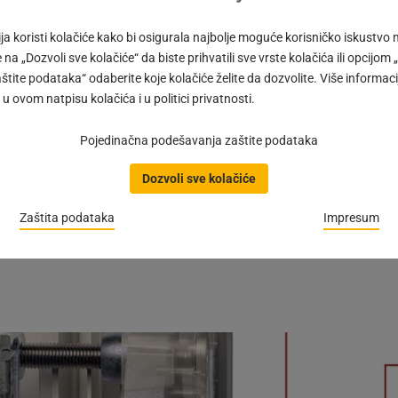
a koristi kolačiće kako bi osigurala najbolje moguće korisničko iskustvo
e na „Dozvoli sve kolačiće“ da biste prihvatili sve vrste kolačića ili opcijo
h poprečnih preseka profila zahvaljujući opruzi na kvadratnom tr
ite podataka“ odaberite koje kolačiće želite da dozvolite. Više informaci
govarajuću dubinu profila prozora.
u ovom natpisu kolačića i u politici privatnosti.
ti.
Pojedinačna podešavanja zaštite podataka
Dozvoli sve kolačiće
a
Zaštita podataka
Impresum