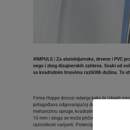
#IMPULS | Za aluminijumske, drvene i PVC prozo
nego i zbog dizajnerskih zahteva. Svaki od ov
sa kvadratnim trnovima različitih dužina. To s
Firma Hoppe donosi rešenje kako bi izbegli mnošt
prilagođava odgovarajućoj dubini profila kao i
mehanizmu opruge, kvadratni trn se utiskuje kr
10 mm i stoga se može pričvrstiti na prozore s
raznolikost varijanti. Potencijalne uštede povez