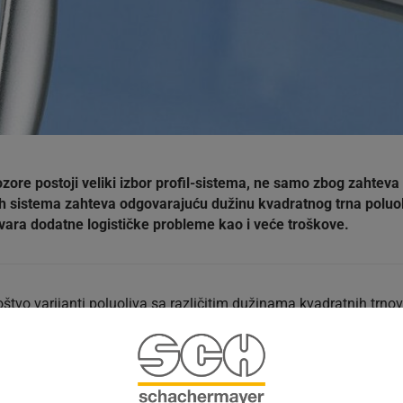
re postoji veliki izbor profil-sistema, ne samo zbog zahteva 
ih sistema zahteva odgovarajuću dužinu kvadratnog trna poluol
tvara dodatne logističke probleme kao i veće troškove.
vo varijanti poluoliva sa različitim dužinama kvadratnih trnova.
 položaju pogona. To je omogućeno oprugom koja je pričvršćena 
oz pogon i osigurava odgovarajući položaj.Na taj način VarioF
 različitim poprečnim presekom profila. Primena ručki za prozor
ane s tim u smislu troškova složenosti su očite.