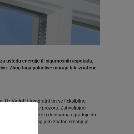
za uštedu energije ili sigurnosnih aspekata,
ive. Zbog toga poluolive moraju biti izrađene
 Uz VarioFit, kvadratni trn se fleksibilno
na trn unutar ručke prozora. Zahvaljujući
it® premošćuje razlike u dubinama ugradnje do
e sa VarioFIt tehnologijom znatno smanjuje