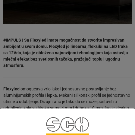
#IMPULS | Sa Flexyled imate mogućnost da stvorite impresivan
ambijent u svom domu. Flexyled je linearna, fleksibilna LED traka
sa 12Vdc, koja je obložena najnovijom tehnologijom koja ostavlja
mlečni efekat bez svetlosnih tačaka, pružajući toplu i ugodnu
atmosferu.
Flexyled
omogućava vrlo lako i jednostavno postavljanje bez
aluminijumskih profila i lepka. Mekani silikonski profil se jednostavno
utisne u udubljenje. Dizajnirano je tako da se može postaviti u
udubljenja koja su široka samo 4 mm i duboka 10 mm, što je idealno
rešenje za ugradnju na bočne strane ormara. Flexyled je dostupna u
toplo beloj (3000 K) i neutralnoj beloj (4000 K) u dužinama od 100 do
300 cm.