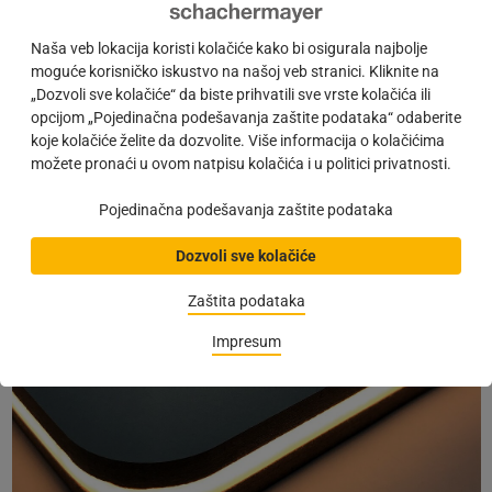
WEB KATALOG:
Više informacija o proizvodu
Naša veb lokacija koristi kolačiće kako bi osigurala najbolje
moguće korisničko iskustvo na našoj veb stranici. Kliknite na
„Dozvoli sve kolačiće“ da biste prihvatili sve vrste kolačića ili
opcijom „Pojedinačna podešavanja zaštite podataka“ odaberite
koje kolačiće želite da dozvolite. Više informacija o kolačićima
možete pronaći u ovom natpisu kolačića i u politici privatnosti.
(
Autor:
Nevena Žunić
,
21.04.2021
)
Pojedinačna podešavanja zaštite podataka
Dozvoli sve kolačiće
Zaštita podataka
Impresum