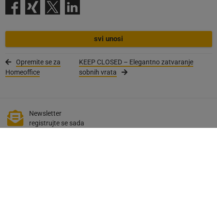
svi unosi
Opremite se za
KEEP CLOSED – Elegantno zatvaranje
Homeoffice
sobnih vrata
Newsletter
registrujte se sada
Akcije i brošure
Download