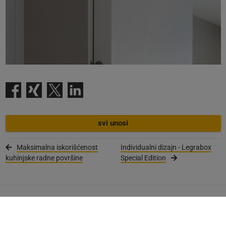
svi unosi
Maksimalna iskorišćenost
Individualni dizajn - Legrabox
kuhinjske radne površine
Special Edition
Newsletter
registrujte se sada
Akcije i brošure