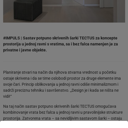
#IMPULS | Sastav potpuno skrivenih šarki TECTUS za koncepte
prostorija u jednoj ravni s vratima, sa i bez falca namenjen je za
privatne i javne objekte.
Planiranje stvari na način da njihova stvarna vrednost u početku
ostaje skrivena i da se time oslobodi prostor za druge elemente ima
svoje čari. Princip oblikovanja u jednoj ravni odiše minimalizmom i
sadrži preciznu tehniku i savršenstvo. „Design je i kada se ništa ne
vidi!“
Na taj način sastav potpuno skrivenih šarki TECTUS omogućava
kombinovanje vrata bez falca u jednoj ravni u pravolinijske strukture
prostorija. Zatvorena vrata – sa nevidljivim sastavom šarki – ostaju
vidljiva kao reljef. TECTUS ima nosivost do 300 kg, omogućava ugao