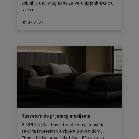
sobnih vrata. Magnetno zatvaranje je skriveno u
falcu i…
Objava
02.07.2021
objavljena
dana:
02.07.2021
Rasvetom do prijatnog ambijenta
#IMPULS | Sa Flexyled imate mogućnost da
stvorite impresivan ambijent u svom domu.
Flexyled je linearna, fleksibilna LED traka sa