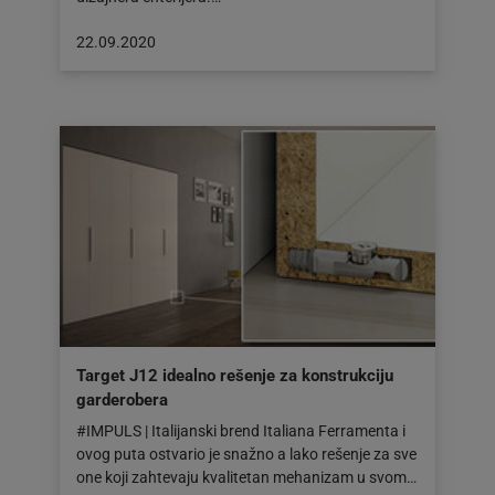
Objava
22.09.2020
objavljena
dana:
22.09.2020
Target J12 idealno rešenje za konstrukciju
garderobera
#IMPULS | Italijanski brend Italiana Ferramenta i
ovog puta ostvario je snažno a lako rešenje za sve
one koji zahtevaju kvalitetan mehanizam u svom…