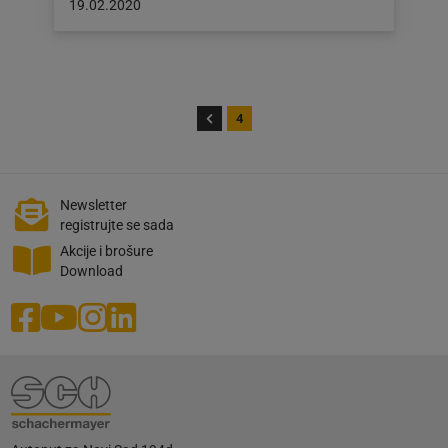
Objava
19.02.2020
objavljena
dana:
19.02.2020
4
Newsletter
registrujte se sada
Akcije i brošure
Download