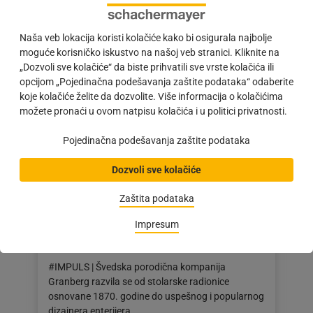
aktivnom zaštitom tamo…
Objava
19.10.2020
Naša veb lokacija koristi kolačiće kako bi osigurala najbolje
objavljena
moguće korisničko iskustvo na našoj veb stranici. Kliknite na
dana:
„Dozvoli sve kolačiće“ da biste prihvatili sve vrste kolačića ili
19.10.2020
opcijom „Pojedinačna podešavanja zaštite podataka“ odaberite
koje kolačiće želite da dozvolite. Više informacija o kolačićima
možete pronaći u ovom natpisu kolačića i u politici privatnosti.
Pojedinačna podešavanja zaštite podataka
Dozvoli sve kolačiće
Zaštita podataka
Impresum
Granberg: udoban i bez barijera
#IMPULS | Švedska porodična kompanija
Granberg razvila se od stolarske radionice
osnovane 1870. godine do uspešnog i popularnog
dizajnera enterijera.…