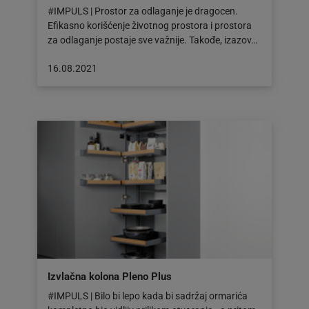
#IMPULS | Prostor za odlaganje je dragocen.
Efikasno korišćenje životnog prostora i prostora
za odlaganje postaje sve važnije. Takođe, izazov…
Objava
16.08.2021
objavljena
dana:
16.08.2021
Izvlačna kolona Pleno Plus
#IMPULS | Bilo bi lepo kada bi sadržaj ormarića