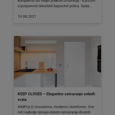
kompletno bio vidljiv prilikom otvaranja - a pritom
u potpunosti iskoristiti kapacitet polica. Sada…
Objava
10.08.2021
objavljena
dana:
10.08.2021
KEEP CLOSED – Elegantno zatvaranje sobnih
vrata
#IMPULS | Inovativno, moderno i komforno. Ove
reči najbolje opisuju sistem zatvaranja drvenih