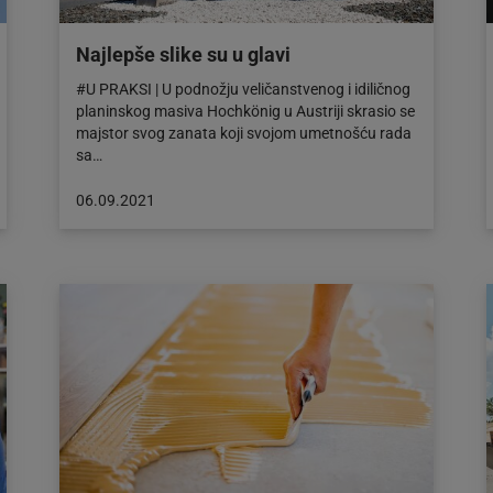
Najlepše slike su u glavi
#U PRAKSI | U podnožju veličanstvenog i idiličnog
planinskog masiva Hochkönig u Austriji skrasio se
majstor svog zanata koji svojom umetnošću rada
sa…
Objava
06.09.2021
objavljena
dana:
06.09.2021