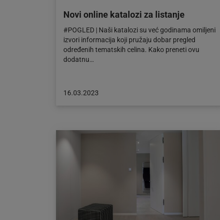
Novi online katalozi za listanje
#POGLED | Naši katalozi su već godinama omiljeni
izvori informacija koji pružaju dobar pregled
određenih tematskih celina. Kako preneti ovu
dodatnu…
Objava
16.03.2023
objavljena
dana:
16.03.2023