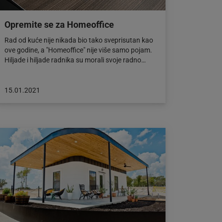
Opremite se za Homeoffice
Rad od kuće nije nikada bio tako sveprisutan kao
ove godine, a "Homeoffice" nije više samo pojam.
Hiljade i hiljade radnika su morali svoje radno…
Objava
15.01.2021
objavljena
dana:
15.01.2021