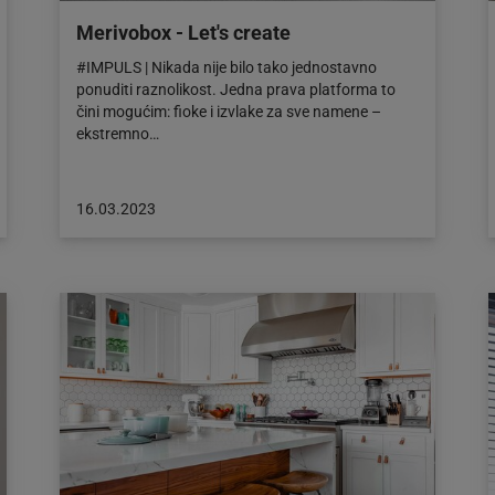
Merivobox - Let's create
#IMPULS | Nikada nije bilo tako jednostavno
ponuditi raznolikost. Jedna prava platforma to
čini mogućim: fioke i izvlake za sve namene –
ekstremno…
Objava
16.03.2023
objavljena
dana:
16.03.2023