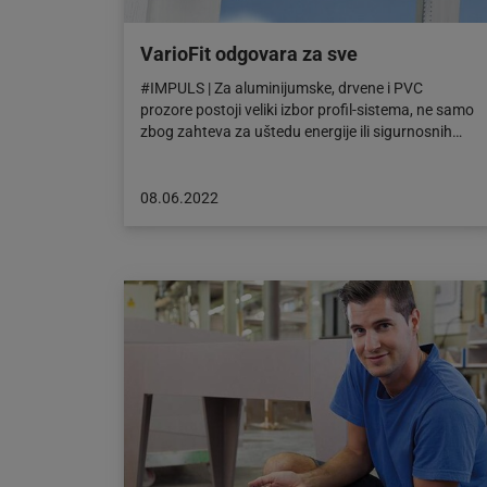
VarioFit odgovara za sve
#IMPULS | Za aluminijumske, drvene i PVC
prozore postoji veliki izbor profil-sistema, ne samo
zbog zahteva za uštedu energije ili sigurnosnih…
Objava
08.06.2022
objavljena
dana:
08.06.2022