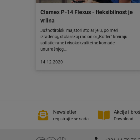
Clamex P-14 Flexus - fleksibilnost je
vrlina
Južnotirolski majstori stolarije u, po meri
izrađenoj, stolarskoj radionici „Kofler“ kreiraju
sofisticirane i visokokvalitetne komade
unutrašnjeg…
Objava
14.12.2020
objavljena
dana:
14.12.2020
Newsletter
Akcije i bro
registrujte se sada
Download