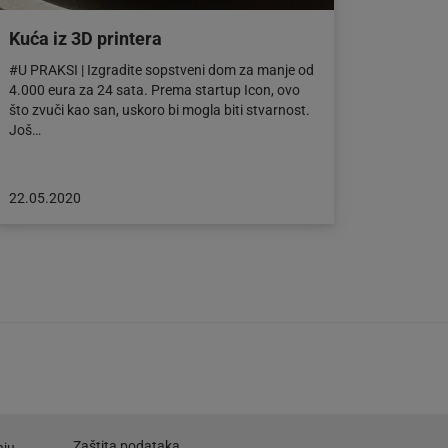
Kuća iz 3D printera
#U PRAKSI | Izgradite sopstveni dom za manje od
4.000 eura za 24 sata. Prema startup Icon, ovo
što zvuči kao san, uskoro bi mogla biti stvarnost.
Još…
Objava
22.05.2020
objavljena
dana:
22.05.2020
Zaštita podataka
nju