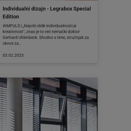
Individualni dizajn - Legrabox Special
Edition
#IMPULS | „Najviši oblik individualnosti je
kreativnost“, znao je to već nemački doktor
Gerhard Uhlenbeck. Shodno s time, stručnjak za
okove za…
Objava
03.02.2023
objavljena
dana:
03.02.2023