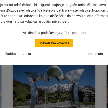
a koristi kolačiće kako bi osigurala najbolje moguće korisničko iskustvo
e na „Dozvoli sve kolačiće“ da biste prihvatili sve vrste kolačića ili opcijo
Svestran među sistemima klizača
ite podataka“ odaberite koje kolačiće želite da dozvolite. Više informaci
u ovom natpisu kolačića i u politici privatnosti.
#IMPULS | Skriveni sistem klizača TANDEM je
svestrano rešenje za vaše ideje od drveta.
Zahvaljujući velikom rasponu, posebno ste
Pojedinačna podešavanja zaštite podataka
fleksibilni kada je u…
Dozvoli sve kolačiće
Objava
08.09.2022
objavljena
Zaštita podataka
Impresum
dana:
08.09.2022