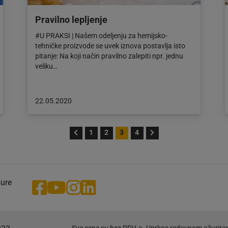
Pravilno lepljenje
#U PRAKSI | Našem odeljenju za hemijsko-
tehničke proizvode se uvek iznova postavlja isto
pitanje: Na koji način pravilno zalepiti npr. jednu
veliku…
Objava
22.05.2020
objavljena
dana:
22.05.2020
1
2
3
4
šure
Sve cene su bez PDV-a. Uprkos redovnom ažurira